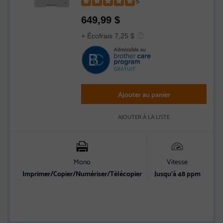
5
Rated
649,99
$
5
out
+ Écofrais 7,25 $
of
5
stars
Ajouter au panier
AJOUTER À LA LISTE
Mono
Vitesse
C
Imprimer/Copier/Numériser/Télécopier
Jusqu’à 48 ppm
Et
vit