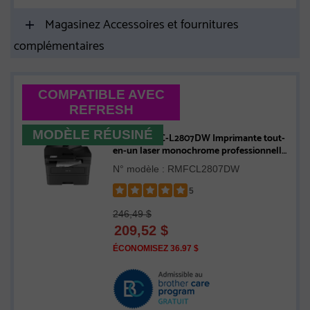
Magasinez Accessoires et fournitures
complémentaires
COMPATIBLE AVEC
REFRESH
MODÈLE RÉUSINÉ
Brother MFC-L2807DW Imprimante tout-
en-un laser monochrome professionnelle
compatible avec l’Abonnement Refresh,
N° modèle : RMFCL2807DW
avec impression, copie et numérisation
mobiles et cartouche de 1 200 pages -
5
Remise à neuf
Rated
246,49 $
5
209,52
$
out
of
ÉCONOMISEZ 36.97 $
5
stars