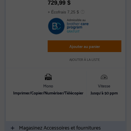
729,99
$
4.7
out
+ Écofrais 7,25 $
of
5
stars
Ajouter au panier
AJOUTER À LA LISTE
Mono
Vitesse
C
Imprimer/Copier/Numériser/Télécopier
Jusqu’à 50 ppm
Et
vit
Magasinez Accessoires et fournitures