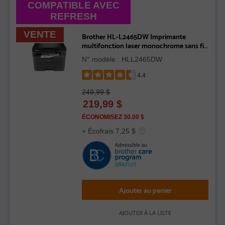
COMPATIBLE AVEC
REFRESH
VENTE
Brother HL-L2465DW Imprimante
multifonction laser monochrome sans fil
compacte compatible avec
N° modèle : HLL2465DW
l’Abonnement Refresh
4.4
Rated
249,99 $
4.4
219,99
$
out
of
ÉCONOMISEZ 30.00 $
5
+ Écofrais 7,25 $
stars
Ajouter au panier
AJOUTER À LA LISTE