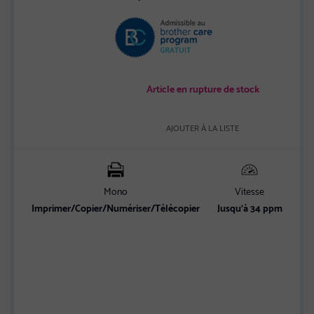
out
of
5
stars
Article en rupture de stock
AJOUTER À LA LISTE
Mono
Vitesse
C
Imprimer/Copier/Numériser/Télécopier
Jusqu’à 34 ppm
Et
vit