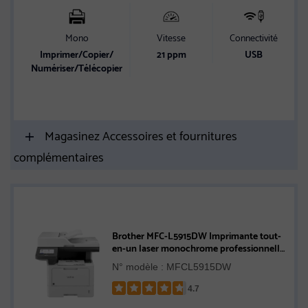
Mono
Vitesse
Connectivité
Imprimer/Copier/
21 ppm
USB
Numériser/Télécopier
A
Magasinez Accessoires et fournitures
complémentaires
Brother MFC-L5915DW Imprimante tout-
en-un laser monochrome professionnelle
offrant un faible coût d’impression, avec
N° modèle : MFCL5915DW
réseautage sans fil, impression,
numérisation et copie recto verso
4.7
Rated