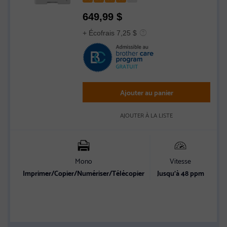
Rated
649,99
$
4
out
+ Écofrais 7,25 $
of
5
stars
Ajouter au panier
AJOUTER À LA LISTE
Mono
Vitesse
C
Imprimer/Copier/Numériser/Télécopier
Jusqu’à 48 ppm
Et