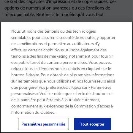
ce soit des capacités d'impression et de copie rapides, des
options de numérisation avancées ou des fonctions de
télécopie fiable, Brother a le modèle qu'il vous faut.
Nous utilisons des témoins ou des technologies
semblables pour assurer la sécurité de nos sites, y apporter
des améliorations et permettre aux utilisateurs d’y
Les imprimantes multifonctions
effectuer certains choix. Nous utilisons également des
témoins à des fins de marketing, notamment pour fournir
monochromes sont-elles plus
des publicités et du contenu personnalisés. Vous pouvez
économiques que les imprimantes
refuser tous les témoins non essentiels en cliquant sur le
bouton à droite. Pour obtenir de plus amples informations
INSCRIVEZ-VOUS & ÉCONOMISEZ 15%
multifonctions couleur?
sur les témoins que nous utilisons et nos fournisseurs ainsi
que pour gérer vos préférences, cliquez sur « Paramètres
personnalisés ». Veuillez noter que le texte des boutons et
de la bannière peut être mis à jour ultérieurement,
conformément aux exigences de la Commission d’accès à
l’information du Québec.
Est-ce que les imprimantes
Courriel
Inscription
>
Paramètres personnalisés
Tout accepter
multifonctions monochromes peuvent