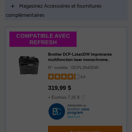
Magasinez Accessoires et fournitures
complémentaires
COMPATIBLE AVEC
REFRESH
Brother DCP-L2640DW Imprimante
multifonction laser monochrome
professionnelle compatible avec Refresh,
N° modèle : DCPL2640DW
avec impression, copie et numérisation
mobiles et cartouche de 700 pages
4.3
Rated
319,99
$
4.3
out
+ Écofrais 7,25 $
of
5
stars
Ajouter au panier