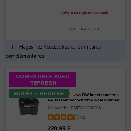
Article en rupture de stock
AJOUTER À LA LISTE
Magasinez Accessoires et fournitures
complémentaires
COMPATIBLE AVEC
REFRESH
MODÈLE RÉUSINÉ
Brother MFC-L2820DW Imprimante tout-
en-un laser monochrome professionnelle
compatible avec l’Abonnement Refresh,
N° modèle : RMFCL2820DW
avec impression, copie et numérisation
mobiles et cartouche de 700 pages -
4.2
Remis à neuf
Rated
220,99
$
4.2