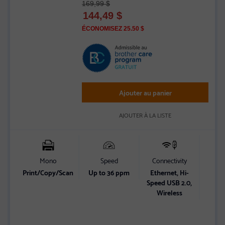
169,99 $
5
144,49
$
out
of
ÉCONOMISEZ 25.50 $
5
stars
Ajouter au panier
AJOUTER À LA LISTE
Mono
Speed
Connectivity
subs
Print/Copy/Scan
Up to 36 ppm
Ethernet, Hi-
Speed USB 2.0,
Start
Wireless
w
comm
FRE