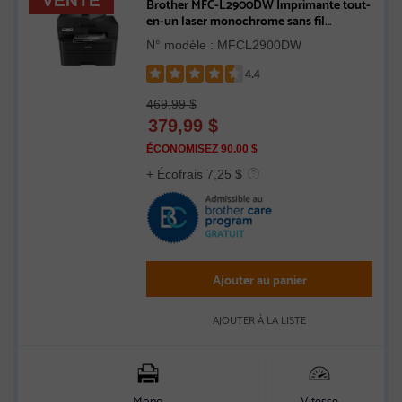
VENTE
Brother MFC-L2900DW Imprimante tout-
en-un laser monochrome sans fil
compacte compatible avec
N° modèle : MFCL2900DW
l’Abonnement Refresh
4.4
Rated
469,99 $
4.4
379,99
$
out
of
ÉCONOMISEZ 90.00 $
5
+ Écofrais 7,25 $
stars
Ajouter au panier
AJOUTER À LA LISTE
Mono
Vitesse
C