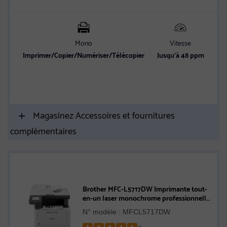
Mono
Vitesse
C
Imprimer/Copier/Numériser/Télécopier
Jusqu’à 48 ppm
Et
vit
Magasinez Accessoires et fournitures
complémentaires
Brother MFC-L5717DW Imprimante tout-
en-un laser monochrome professionnelle
avec réseautage sans fil et impression,
N° modèle : MFCL5717DW
numérisation et copie recto verso