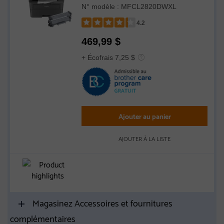
professionnelle compatible avec
N° modèle : MFCL2820DWXL
l’Abonnement Refresh, avec impression,
copie et numérisation mobiles et
4.2
cartouche de 4 200 pages
Rated
469,99
$
4.2
out
+ Écofrais 7,25 $
of
5
stars
Ajouter au panier
AJOUTER À LA LISTE
Magasinez Accessoires et fournitures
complémentaires