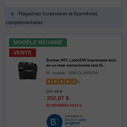
Magasinez Accessoires et fournitures
complémentaires
MODÈLE RÉUSINÉ
VENTE
Brother MFC-L2900DW Imprimante tout-
en-un laser monochrome sans fil
compacte compatible avec
N° modèle : RMFCL2900DW
l’Abonnement Refresh - Remis à neuf
5
Rated
297,49 $
5
252,87
$
out
of
ÉCONOMISEZ 44.62 $
5
stars