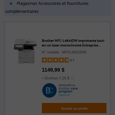
Magasinez Accessoires et fournitures
complémentaires
Brother MFC-L6810DW imprimante tout-
en-un laser monochrome Entreprise
offrant un faible coût d’impression et une
N° modèle : MFCL6810DW
grande capacité papier, avec réseautage
sans fil, fonctions de sécurité avancées et
4.7
copie et numérisation recto verso
Rated
1149,99
$
4.7
out
+ Écofrais 7,25 $
of
5
stars
Ajouter au panier