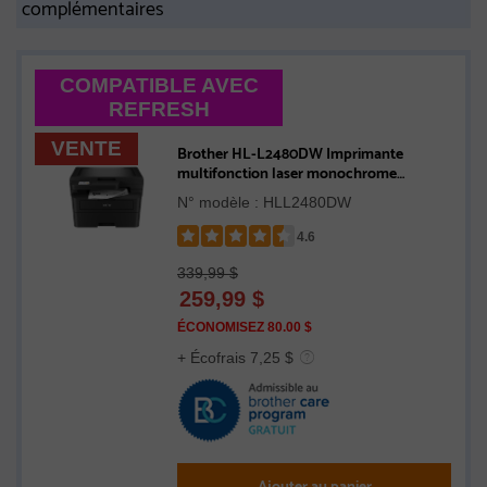
complémentaires
COMPATIBLE AVEC
REFRESH
VENTE
Brother HL-L2480DW Imprimante
multifonction laser monochrome
compacte compatible avec Refresh, avec
N° modèle : HLL2480DW
impression, copie et numérisation
mobiles et cartouche de 700 pages
4.6
Rated
339,99 $
4.6
259,99
$
out
of
ÉCONOMISEZ 80.00 $
5
+ Écofrais 7,25 $
stars
Ajouter au panier