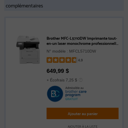
complémentaires
Brother MFC-L5710DW Imprimante tout-
en-un laser monochrome professionnelle
avec réseautage sans fil et impression,
N° modèle : MFCL5710DW
numérisation et copie recto verso
4.9
Rated
649,99
$
4.9
out
+ Écofrais 7,25 $
of
5
stars
Ajouter au panier
AJOUTER À LA LISTE