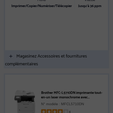
Imprimer/Copier/Numériser/Télécopier
Jusqu’à 36 ppm
E
Sp
Magasinez Accessoires et fournitures
complémentaires
Brother MFC-L5710DN imprimante tout-
en-un laser monochrome avec
réseautage sans fil et impression,
N° modèle : MFCL5710DN
numérisation et copie recto verso
4