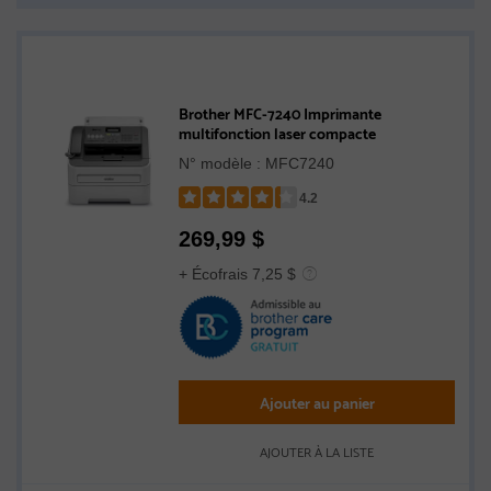
Brother MFC-7240 Imprimante
multifonction laser compacte
N° modèle : MFC7240
4.2
Rated
269,99
$
4.2
out
+ Écofrais 7,25 $
of
5
stars
Ajouter au panier
AJOUTER À LA LISTE