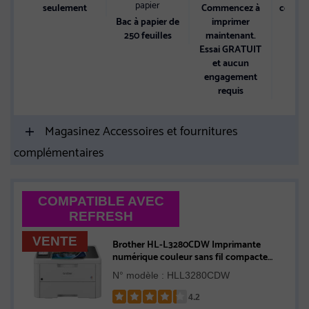
papier
seulement
Commencez à
coule
Bac à papier de
imprimer
250 feuilles
maintenant.
Essai GRATUIT
et aucun
engagement
requis
Magasinez Accessoires et fournitures
complémentaires
COMPATIBLE AVEC
REFRESH
VENTE
Brother HL-L3280CDW Imprimante
numérique couleur sans fil compacte
avec fonction d’impression recto verso,
N° modèle : HLL3280CDW
impression mobile et Ethernet,
compatible avec l’Abonnement Refresh
4.2