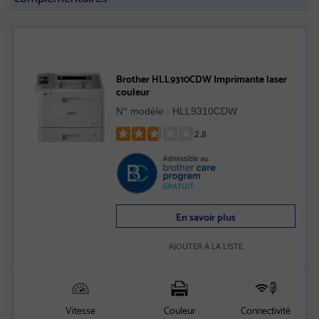
Brother HLL9310CDW Imprimante laser
couleur
N° modèle : HLL9310CDW
2.8
Rated
2.8
out
of
5
En savoir plus
stars
AJOUTER À LA LISTE
Vitesse
Couleur
Connectivité