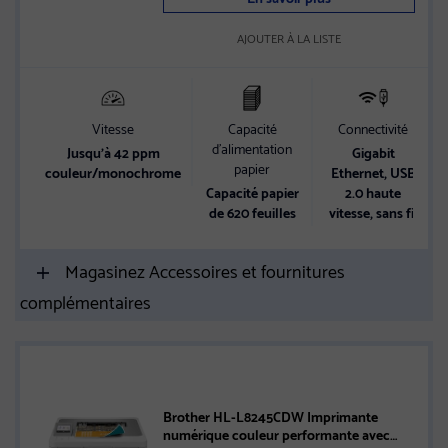
AJOUTER À LA LISTE
Vitesse
Capacité
Connectivité
d’alimentation
Jusqu’à 42 ppm
Gigabit
papier
couleur/monochrome
Ethernet, USB
Capacité papier
2.0 haute
de 620 feuilles
vitesse, sans fil
Magasinez Accessoires et fournitures
complémentaires
Brother HL-L8245CDW Imprimante
numérique couleur performante avec