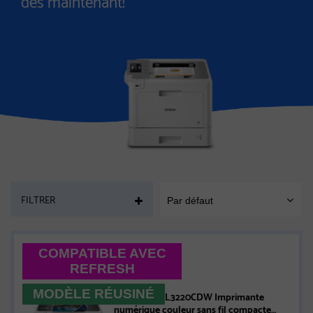
dès maintenant!
PAGE
FILTRER
Par défaut
SORT
MOBILE
COMPATIBLE AVEC
REFRESH
MODÈLE RÉUSINÉ
Brother HL-L3220CDW Imprimante
numérique couleur sans fil compacte