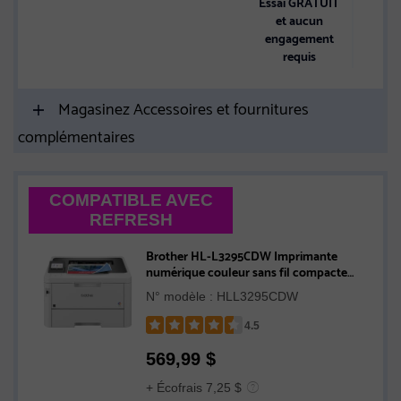
Essai GRATUIT
et aucun
engagement
requis
Magasinez Accessoires et fournitures
complémentaires
COMPATIBLE AVEC
REFRESH
Brother HL-L3295CDW Imprimante
numérique couleur sans fil compacte
avec fonction d’impression recto verso et
N° modèle : HLL3295CDW
NFC, compatible avec l’Abonnement
Refresh
4.5
Rated
569,99
$
4.5
out
+ Écofrais 7,25 $
of