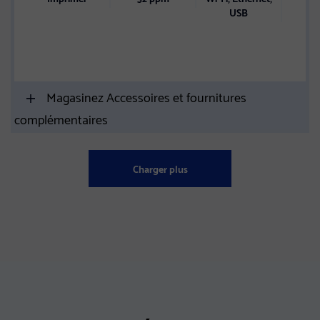
pa
USB
Alime
maxi
800 
Magasinez Accessoires et fournitures
complémentaires
Charger plus