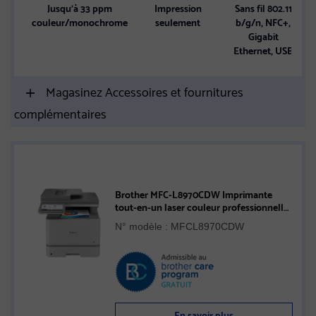
Jusqu’à 33 ppm
Impression
Sans fil 802.11
couleur/monochrome
seulement
b/g/n, NFC+,
Gigabit
Ethernet, USB
Magasinez Accessoires et fournitures
complémentaires
Brother MFC-L8970CDW Imprimante
tout-en-un laser couleur professionnelle
avec impression, numérisation et copie
N° modèle : MFCL8970CDW
recto verso et fonctions de sécurité
avancées
En savoir plus