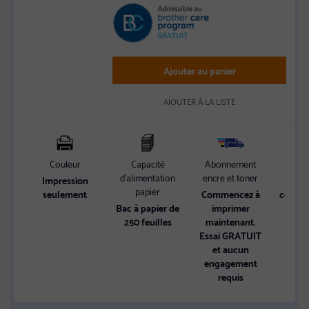
5
stars
Ajouter au panier
AJOUTER À LA LISTE
Couleur
Capacité
Abonnement
d’alimentation
encre et toner
Impression
Jus
papier
seulement
Commencez à
coule
Bac à papier de
imprimer
250 feuilles
maintenant.
Essai GRATUIT
et aucun
engagement
requis