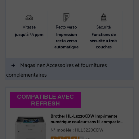
Vitesse
Recto verso
Sécurité
Conn
jusqu’à 33 ppm
Impression
Fonctions de
Opt
recto verso
sécurité à trois
conn
automatique
couches
fle
Magasinez Accessoires et fournitures
complémentaires
COMPATIBLE AVEC
REFRESH
Brother HL-L3220CDW Imprimante
numérique couleur sans fil compacte
avec fonctions d’impression recto verso
N° modèle : HLL3220CDW
et impression à partir d’appareils mobiles
et compatible avec l’Abonnement