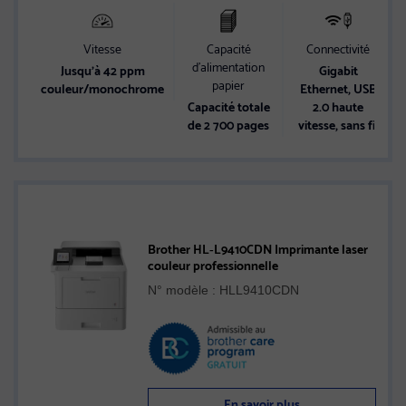
Vitesse
Capacité
Connectivité
d’alimentation
Jusqu’à 42 ppm
Gigabit
papier
couleur/monochrome
Ethernet, USB
Capacité totale
2.0 haute
de 2 700 pages
vitesse, sans fil
Brother HL‐L9410CDN Imprimante laser
couleur professionnelle
N° modèle : HLL9410CDN
En savoir plus