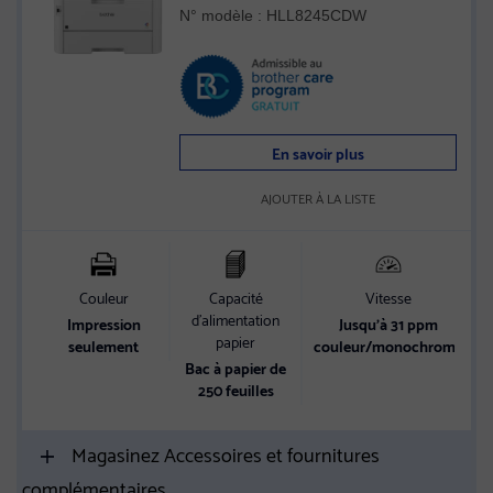
impression recto verso et réseautage sans
N° modèle : HLL8245CDW
fil
En savoir plus
AJOUTER À LA LISTE
Couleur
Capacité
Vitesse
d’alimentation
Impression
Jusqu’à 31 ppm
papier
seulement
couleur/monochrome
Bac à papier de
250 feuilles
Magasinez Accessoires et fournitures
complémentaires