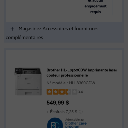
engagement
requis
Magasinez Accessoires et fournitures
complémentaires
Brother HL-L8360CDW Imprimante laser
couleur professionnelle
N° modèle : HLL8360CDW
3.4
Rated
549,99
$
3.4
out
+ Écofrais 7,25 $
of
5
stars