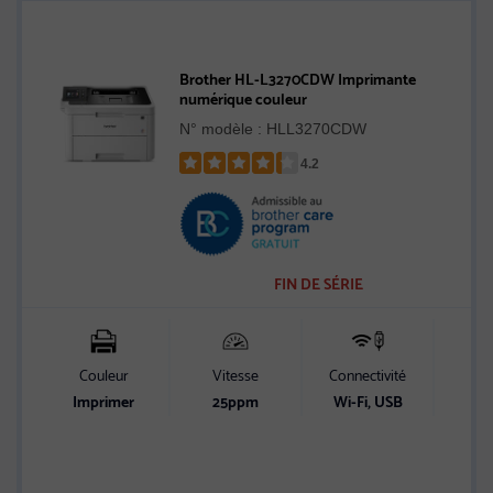
Brother HL-L3270CDW Imprimante
numérique couleur
N° modèle : HLL3270CDW
4.2
Rated
4.2
out
of
5
FIN DE SÉRIE
stars
Couleur
Vitesse
Connectivité
Cap
alim
Imprimer
25ppm
Wi-Fi, USB
pa
Alime
max.
p