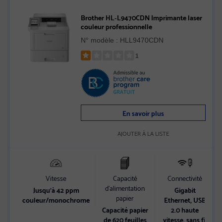
Brother HL‐L9470CDN Imprimante laser
couleur professionnelle
N° modèle : HLL9470CDN
1
Rated
1
out
of
5
En savoir plus
stars
AJOUTER À LA LISTE
Vitesse
Capacité
Connectivité
d’alimentation
Jusqu’à 42 ppm
Gigabit
papier
couleur/monochrome
Ethernet, USB
Capacité papier
2.0 haute
de 620 feuilles
vitesse, sans fil