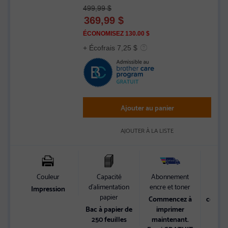
Rated
499,99 $
4.2
369,99
$
out
of
ÉCONOMISEZ 130.00 $
5
+ Écofrais 7,25 $
stars
Ajouter au panier
AJOUTER À LA LISTE
Couleur
Capacité
Abonnement
d’alimentation
encre et toner
Impression
Jus
papier
Commencez à
coule
Bac à papier de
imprimer
250 feuilles
maintenant.