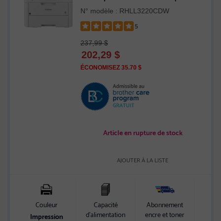
avec fonctions d’impression recto verso
N° modèle : RHLL3220CDW
et impression à partir d’appareils mobiles
et compatible avec l’Abonnement
5
Refresh - Remis à neuf
Rated
237,99 $
5
202,29
$
out
of
ÉCONOMISEZ 35.70 $
5
stars
Article en rupture de stock
AJOUTER À LA LISTE
Couleur
Capacité
Abonnement
d’alimentation
encre et toner
Impression
Jus