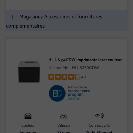
Magasinez Accessoires et fournitures
complémentaires
HL-L8350CDW Imprimante laser couleur
N° modèle : HLL8350CDW
4.2
Rated
4.2
out
of
5
stars
Couleur
Vitesse
Connectivité
Cap
alim
Imprimer
32 ppm
Wi-Fi, Ethernet,